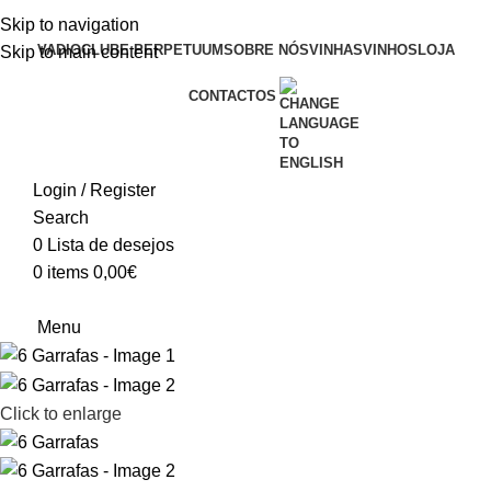
Skip to navigation
VADIO
CLUBE PERPETUUM
SOBRE NÓS
VINHAS
VINHOS
LOJA
Skip to main content
CONTACTOS
Login / Register
Search
0
Lista de desejos
0
items
0,00
€
Menu
Click to enlarge