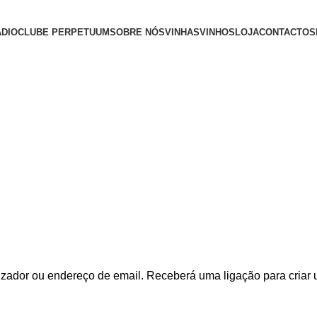
ADIO
CLUBE PERPETUUM
SOBRE NÓS
VINHAS
VINHOS
LOJA
CONTACTOS
izador ou endereço de email. Receberá uma ligação para criar 